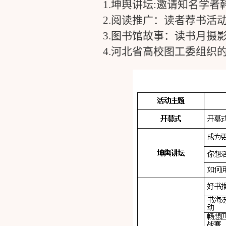
1.
坤舆讲坛
:
邀请知名学者
2.
阅读推广：读者荐书活
3.
图书馆故事：读书月摄
4.
河北省高校图工委组织