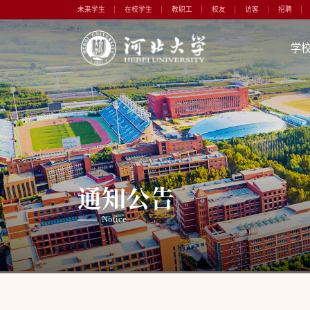
未来学生
在校学生
教职工
校友
访客
招聘
学
通知公告
Notice