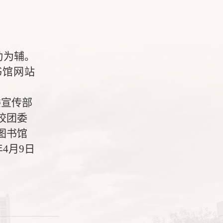
动为辅。
书馆网站
委宣传部
校团委
图书馆
年
4
月
9
日