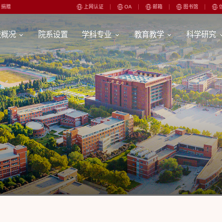
捐赠
上网认证
OA
邮箱
图书馆
校概况
院系设置
学科专业
教育教学
科学研究