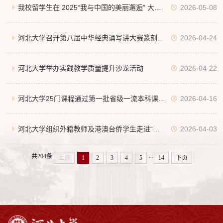
作例会
我校留学生在 2025“我与中国的美丽邂逅” 大赛
2026-05-08
中荣获佳绩
河北大学召开第八届中华经典诵写讲大赛篆刻赛
2026-04-24
项工作推进会
河北大学举办实践教学质量提升沙龙活动
2026-04-22
河北大学25门课程通过第一批省级一流本科课程
2026-04-16
验收认定
河北大学组织外籍教师及港澳台侨学生走进“印
2026-04-03
...
共204条
上页
1
2
3
4
5
14
下页
记中国”师生篆刻大赛获奖优秀作品展