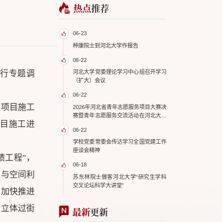
热点
推荐
06-23
种康院士到河北大学作报告
06-22
进行专题调
河北大学党委理论学习中心组召开学习
（扩大）会议
06-22
建项目施工
2026年河北省青年志愿服务项目大赛决
赛暨青年志愿服务交流活动在河北大学
目施工进
举办
06-22
学校党委常委会传达学习全国党建工作
座谈会精神
绩工程”，
06-18
求与空间利
苏东林院士做客河北大学“研究生学科
交叉论坛科学大讲堂”
，加快推进
街立体过街
最新
更新