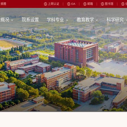
捐赠
上网认证
OA
邮箱
图书馆
校概况
院系设置
学科专业
教育教学
科学研究