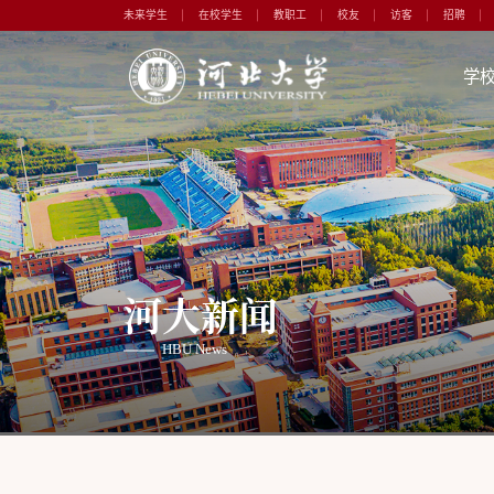
未来学生
在校学生
教职工
校友
访客
招聘
学
河大新闻
HBU News