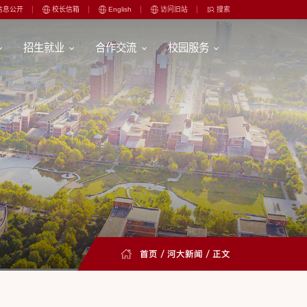
信息公开
校长信箱
English
访问旧站
搜索
招生就业
合作交流
校园服务
首页
/
河大新闻
/ 正文