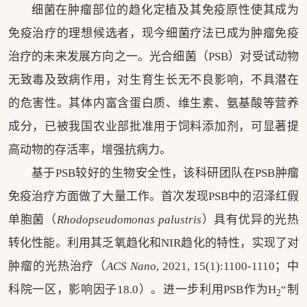
细菌在肿瘤部位的趋化定植及其免疫原性使其成为
免疫治疗的理想候选者
，现今细菌疗法已成为肿瘤免疫
治疗的未来发展方向之一。光合细菌（PSB
）对受试动物
无致毒及致病作用，对生育生长无不良影响，不具潜在
的危害性。其体内富含蛋白质、维生素、氨基酸等营养
成分，已被我国农业部批准用于饲料添加剂，可显著提
高动物的存活率，增强抗病力。
基于PSB较好的生物安全性，该科研团队在PSB肿瘤
免疫治疗方面做了大量工作。首次发现PSB中的沼泽红假
单胞菌（
Rhodopseudomonas palustris
）具有优异的光热
转化性能。利用其乏氧趋化和NIR趋化的特性，实现了对
肿瘤的光热治疗（
ACS Nano
, 2021, 15(1):1100-1110；中
科院一区，影响因子18.0）。进一步利用PSB作为H
“制
2