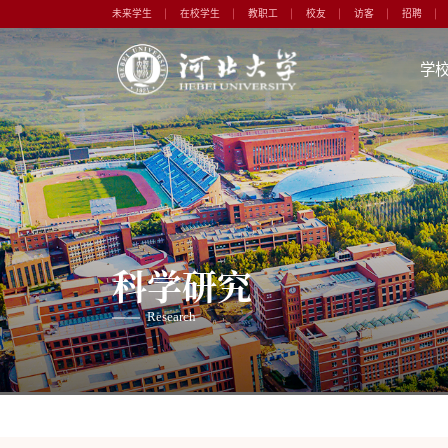
未来学生
在校学生
教职工
校友
访客
招聘
学
科学研究
Research