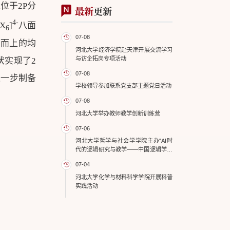
位于2P分
最新
更新
4-
bX
]
八面
6
07-08
下而上的均
河北大学经济学院赴天津开展交流学习
与访企拓岗专项活动
伏实现了2
07-08
进一步制备
学校领导参加联系党支部主题党日活动
07-08
河北大学举办教师教学创新训练营
07-06
河北大学哲学与社会学学院主办“AI时
代的逻辑研究与教学——中国逻辑学会
形式逻辑专业委员会2026年年会”
07-04
河北大学化学与材料科学学院开展科普
实践活动