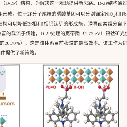
D-2P）结构，为解决这一难题提供新思路。D-2P结构通过
用形成。位于2P分子尾端的磷酸基团可以分别锚定NiO
和[P
x
P结构可以降低Br相和I相钙钛矿的形成能，诱导卤素组分自
的载流子传输，D-2P处理的宽带隙（1.75 eV）钙钛矿光
证的20.70%），这是该体系目前报道的最高效率。该工作为
器件提供了新策略。