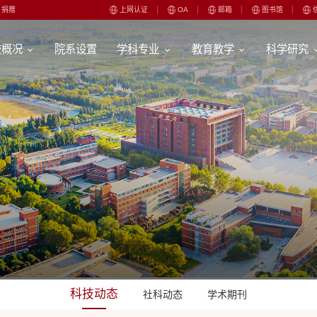
捐赠
上网认证
OA
邮箱
图书馆
校概况
院系设置
学科专业
教育教学
科学研究
科技动态
社科动态
学术期刊