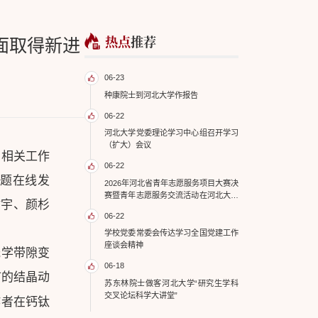
热点
推荐
面取得新进
06-23
种康院士到河北大学作报告
06-22
河北大学党委理论学习中心组召开学习
（扩大）会议
，相关工作
06-22
ion”为题在线发
2026年河北省青年志愿服务项目大赛决
赛暨青年志愿服务交流活动在河北大学
、刘啸宇、颜杉
举办
06-22
学校党委常委会传达学习全国党建工作
座谈会精神
光学带隙变
06-18
矿的结晶动
苏东林院士做客河北大学“研究生学科
交叉论坛科学大讲堂”
作者在钙钛