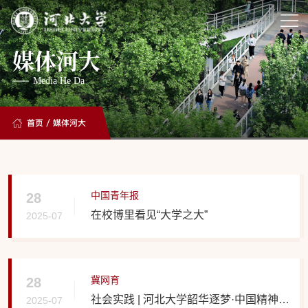
媒体河大
Media He Da
首页
/
媒体河大
中国青年报
28
在校博里看见“大学之大”
2025-07
冀网育
28
社会实践 | 河北大学韶华逐梦·中国精神
2025-07