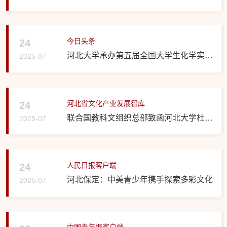
队：传承塞罕坝绿色魂，激扬新时代青年
志
今日头条
24
河北大学承办第五届全国大学生化学实验
2025-07
创新设计大赛华北赛区竞赛
河北省文化产业发展智库
24
联合国教科文组织总部致函河北大学杜浩
2025-07
教授
人民日报客户端
24
河北保定：中美青少年携手探索多彩文化
2025-07