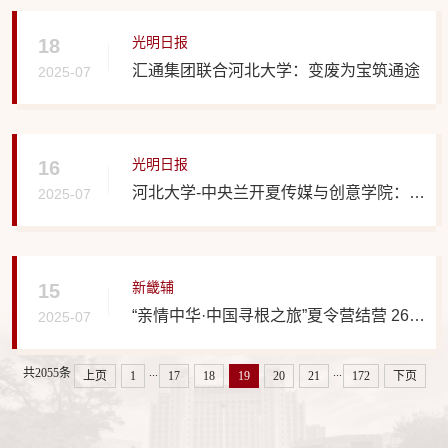
光明日报
18
汇通集团联合河北大学：变废为宝筑通途
2025-07
光明日报
16
河北大学-中央兰开夏传媒与创意学院：以
2025-07
制度创新为牵引 探索中外合作办学
新畿辅
15
“亲情中华·中国寻根之旅”夏令营结营 26名
2025-07
美国华裔青少年保定“寻根”
...
...
共2055条
上页
1
17
18
19
20
21
172
下页