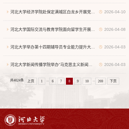
心整理出版
河北大学经济学院赴保定满城区白龙乡开展党建
2026-04-10
共建活动
河北大学国际交流与教育学院面向留学生开展交
2026-04-08
通与出入境安全专题讲座
河北大学举办第十四期辅导员专业能力提升大讲
2026-04-03
堂
河北大学新闻传播学院举办“马克思主义新闻观
2026-04-03
...
...
共4024条
上页
1
6
7
8
9
10
269
下页
铸魂育人实践展”