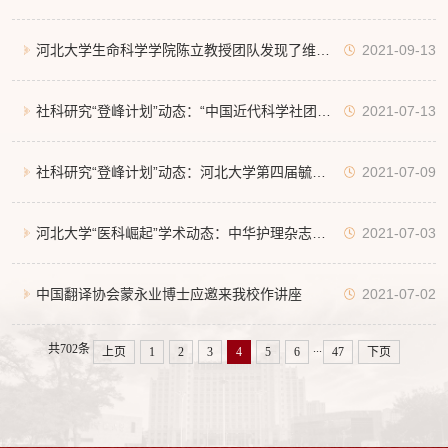
良云教授应邀为我校师生作报告
河北大学生命科学学院陈立教授团队发现了维持
2021-09-13
蚂蚁与蚜虫之间共生关系的信息化学物质
社科研究“登峰计划”动态：“中国近代科学社团史
2021-07-13
研究：史料、视角及方法”学术研讨会圆满召开
社科研究“登峰计划”动态：河北大学第四届毓秀
2021-07-09
史学大讲堂成功举办
河北大学“医科崛起”学术动态：中华护理杂志社
2021-07-03
社长姜小鹰教授应邀来我校作学术报告
中国翻译协会蒙永业博士应邀来我校作讲座
2021-07-02
...
共702条
上页
1
2
3
4
5
6
47
下页