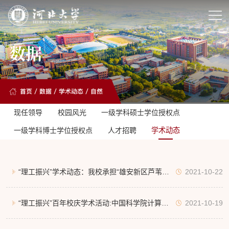
数据
首页
/
数据
/
学术动态
/
自然
现任领导
校园风光
一级学科硕士学位授权点
一级学科博士学位授权点
人才招聘
学术动态
“理工振兴”学术动态：我校承担“雄安新区芦苇基
2021-10-22
塑料替代产品研制”技术榜单项目
“理工振兴”百年校庆学术活动:中国科学院计算技
2021-10-19