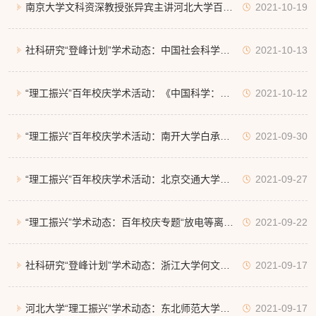
术研究所何清教授应邀来我校作报告
南京大学文科资深教授张异宾主讲河北大学百年
2021-10-19
校庆哲学高端系列讲座暨坤舆哲学讲坛第100期
社科研究“登峰计划”学术动态：中国社会科学院
2021-10-13
大学副校长张斌教授来我校学术交流
“理工振兴”百年校庆学术活动：《中国科学：生
2021-10-12
命科学》庆祝“河北大学百年华诞、生命科学学
“理工振兴”百年校庆学术活动：南开大学白承铭
2021-09-30
院创立69周年”专刊出版
教授应邀来我校作报告
“理工振兴”百年校庆学术活动：北京交通大学郑
2021-09-27
神州教授来我校作报告
“理工振兴”学术动态：百年校庆专题“放电等离子
2021-09-22
体基础和应用”学术报告会成功举办
社科研究“登峰计划”学术动态：浙江大学何文炯
2021-09-17
教授为我校师生作专题报告
河北大学“理工振兴”学术动态：东北师范大学陈
2021-09-17